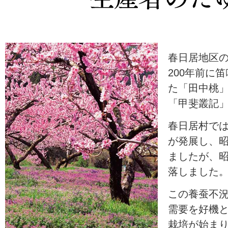
春日居地区
200年前に
た「田中桃
「甲斐叢記
春日居村で
が発展し、
ましたが、
落しました
この養蚕不況
需要を好機
栽培が始ま