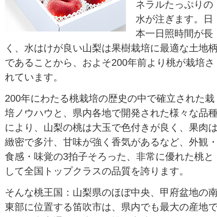
ネラルたっぷりの
水が注ぎます。日
本一日照時間が長
く、水はけが良い山梨は果樹栽培に最適な土地
であることから、およそ200年前より桃が栽培さ
れています。
200年にわたる桃栽培の歴史の中で確立された栽
培ノウハウと、県内各地で開発された様々な品
により、山梨の桃は大玉で色付きが良く、果肉
緻密で多汁、甘味が強く香気があるなど、外観
食感・味覚の3拍子そろった、非常に優れた桃と
して全国トップクラスの品質を誇ります。
そんな桃王国：山梨県のほぼ中央、甲府盆地の
東部に位置する笛吹市は、県内でも最大の産地