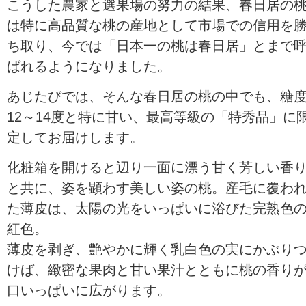
こうした農家と選果場の努力の結果、春日居の
は特に高品質な桃の産地として市場での信用を
ち取り、今では「日本一の桃は春日居」とまで
ばれるようになりました。
あじたびでは、そんな春日居の桃の中でも、糖
12～14度と特に甘い、最高等級の「特秀品」に
定してお届けします。
化粧箱を開けると辺り一面に漂う甘く芳しい香
と共に、姿を顕わす美しい姿の桃。産毛に覆わ
た薄皮は、太陽の光をいっぱいに浴びた完熟色
紅色。
薄皮を剥ぎ、艶やかに輝く乳白色の実にかぶり
けば、緻密な果肉と甘い果汁とともに桃の香り
口いっぱいに広がります。