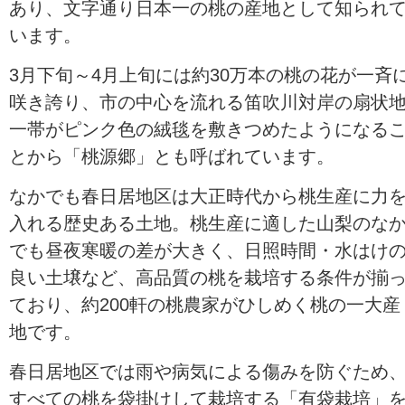
あり、文字通り日本一の桃の産地として知られ
います。
3月下旬～4月上旬には約30万本の桃の花が一斉
咲き誇り、市の中心を流れる笛吹川対岸の扇状
一帯がピンク色の絨毯を敷きつめたようになる
とから「桃源郷」とも呼ばれています。
なかでも春日居地区は大正時代から桃生産に力
入れる歴史ある土地。桃生産に適した山梨のな
でも昼夜寒暖の差が大きく、日照時間・水はけ
良い土壌など、高品質の桃を栽培する条件が揃
ており、約200軒の桃農家がひしめく桃の一大産
地です。
春日居地区では雨や病気による傷みを防ぐため
すべての桃を袋掛けして栽培する「有袋栽培」