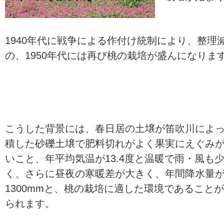
1940年代に戦争による作付け統制により、整
の、1950年代には再び桃の栽培が盛んになりま
こうした背景には、春日居の土壌が笛吹川によ
積した砂礫土壌で肥料切れがよく果実にえぐみ
いこと、年平均気温が13.4度と温暖で雨・風も
く、さらに昼夜の寒暖差が大きく、年間降水量
1300mmと、桃の栽培に適した環境であること
られます。