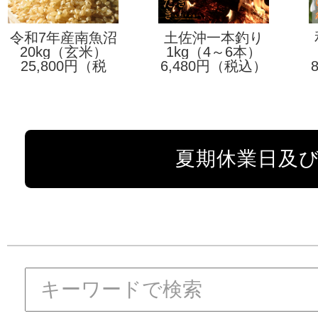
令和7年産南魚沼
土佐沖一本釣り
産コシヒカリ厳
20kg（玄米）
藁焼き鰹たたき
1kg（4～6本）
25,800円（税
選米
6,480円（税込）
込）
夏期休業日及