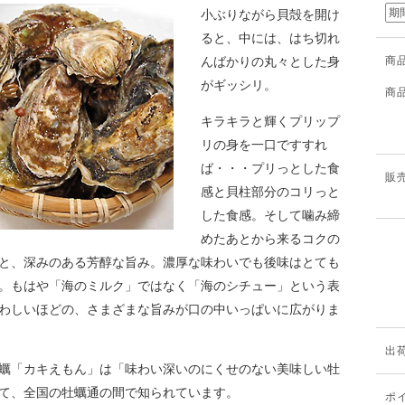
期
小ぶりながら貝殻を開け
ると、中には、はち切れ
んばかりの丸々とした身
商
がギッシリ。
商
キラキラと輝くプリップ
リの身を一口ですすれ
ば・・・プリっとした食
販
感と貝柱部分のコリっと
した食感。そして噛み締
めたあとから来るコクの
と、深みのある芳醇な旨み。濃厚な味わいでも後味はとても
。もはや「海のミルク」ではなく「海のシチュー」という表
わしいほどの、さまざまな旨みが口の中いっぱいに広がりま
出
蠣「カキえもん」は「味わい深いのにくせのない美味しい牡
て、全国の牡蠣通の間で知られています。
ポ