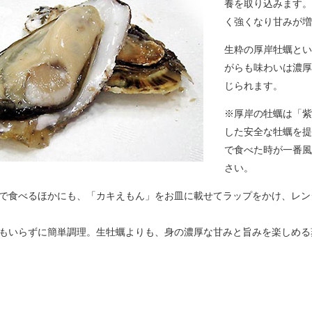
養を取り込みます。
く強くなり甘みが増
生粋の厚岸牡蠣とい
がらも味わいは濃厚
じられます。
※厚岸の牡蠣は「紫
した安全な牡蠣を提
で食べた時が一番風
さい。
で食べるほかにも、「カキえもん」をお皿に載せてラップをかけ、レン
もいらずに簡単調理。生牡蠣よりも、身の濃厚な甘みと旨みを楽しめる