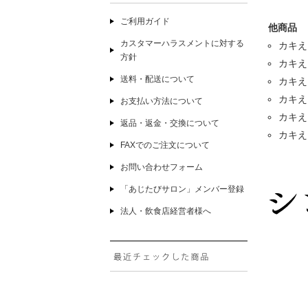
ご利用ガイド
他商品
カスタマーハラスメントに対する
カキえも
方針
カキえも
送料・配送について
カキえも
カキえも
お支払い方法について
カキえも
返品・返金・交換について
カキえも
FAXでのご注文について
お問い合わせフォーム
「あじたびサロン」メンバー登録
法人・飲食店経営者様へ