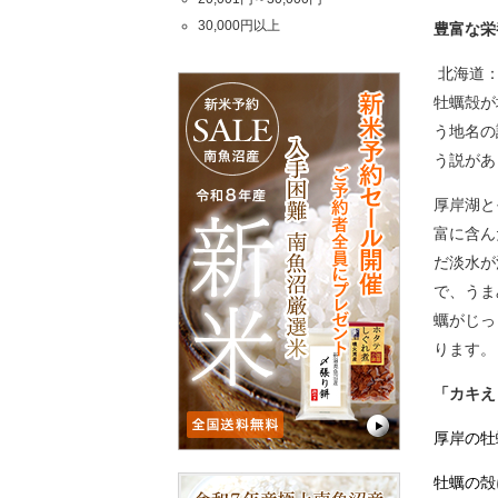
30,000円以上
豊富な栄
北海道：
牡蠣殻が
う地名の
う説があ
厚岸湖と
富に含ん
だ淡水が
で、うま
蠣がじっ
ります。
「カキえ
厚岸の牡
牡蠣の殻