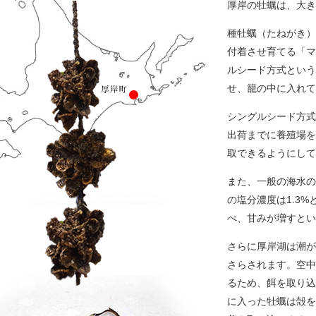
厚岸の牡蠣は、大き
種牡蠣（たねがき）
付着させ育てる「マ
ルシード方式という
せ、籠の中に入れて
シングルシード方式
出荷までに養殖場を
取できるようにして
また、一般の海水の
の塩分濃度は1.3
べ、甘みが増すとい
さらに厚岸湖は潮が
さらされます。空中
るため、餌を取り込
に入った牡蠣は殻を