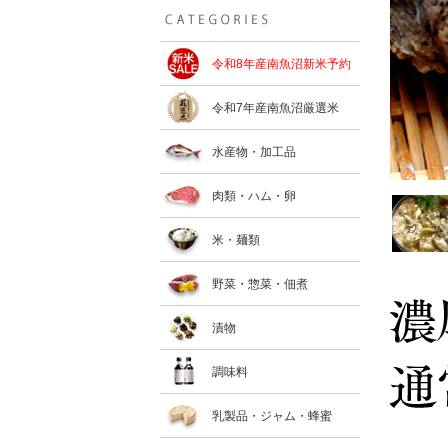
令和8年産南魚沼新米予約
令和7年産南魚沼厳選米
水産物・加工品
肉類・ハム・卵
米・麺類
野菜・惣菜・佃煮
漬物
調味料
乳製品・ジャム・蜂蜜