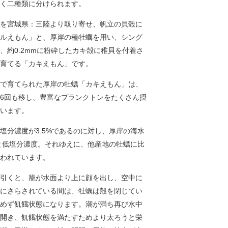
く二種類に分けられます。
を宮城県：三陸より取り寄せ、帆立の貝殻に
ルえもん」と、厚岸の種牡蠣を用い、シング
、約0.2mmに粉砕したカキ殻に稚貝を付着さ
育てる「カキえもん」です。
で育てられた厚岸の牡蠣「カキえもん」は、
6回も移し、豊富なプランクトンをたくさん摂
います。
塩分濃度が3.5%であるのに対し、厚岸の海水
%と低塩分濃度。それゆえに、他産地の牡蠣に比
われています。
引くと、籠が水面より上に顔を出し、空中に
にさらされている間は、牡蠣は殻を閉じてい
めず飢餓状態になります。潮が満ち再び水中
開き、飢餓状態を満たすためより太ろうと栄