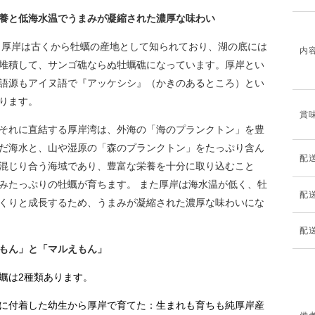
養と低海水温でうまみが凝縮された濃厚な味わい
厚岸は古くから牡蠣の産地として知られており、湖の底には
内
堆積して、サンゴ礁ならぬ牡蠣礁になっています。厚岸とい
語源もアイヌ語で『アッケシシ』（かきのあるところ）とい
ります。
賞
それに直結する厚岸湾は、外海の「海のプランクトン」を豊
だ海水と、山や湿原の「森のプランクトン」をたっぷり含ん
配
混じり合う海域であり、豊富な栄養を十分に取り込むこと
みたっぷりの牡蠣が育ちます。 また厚岸は海水温が低く、牡
配
くりと成長するため、うまみが凝縮された濃厚な味わいにな
配
もん」と「マルえもん」
蠣は2種類あります。
に付着した幼生から厚岸で育てた：生まれも育ちも純厚岸産