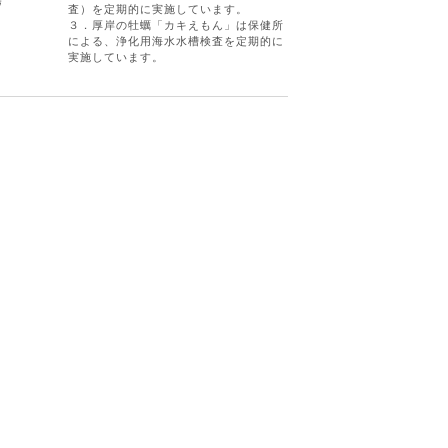
考
査）を定期的に実施しています。
３．厚岸の牡蠣「カキえもん」は保健所
による、浄化用海水水槽検査を定期的に
実施しています。