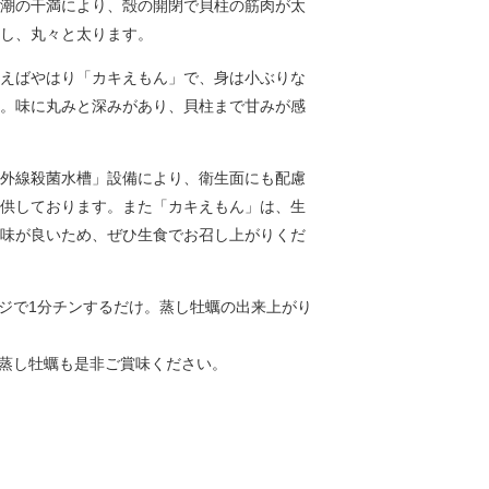
潮の干満により、殻の開閉で貝柱の筋肉が太
し、丸々と太ります。
えばやはり「カキえもん」で、身は小ぶりな
。味に丸みと深みがあり、貝柱まで甘みが感
外線殺菌水槽」設備により、衛生面にも配慮
供しております。また「カキえもん」は、生
味が良いため、ぜひ生食でお召し上がりくだ
ジで1分チンするだけ。蒸し牡蠣の出来上がり
蒸し牡蠣も是非ご賞味ください。