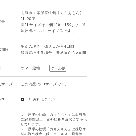
北海道：厚岸産牡蠣【カキえもん】
3L:20個
容量
※3Lサイズは一個120～150gで、通
常牡蠣のL～LLサイズ位です。
生食の場合：発送日から4日間
味期限
加熱調理する場合：発送日から5日間
ヤマト運輸
送
クール便
送サイズ
この商品は80サイズです。
送料
配送料はこちら
１．厚岸の牡蠣「カキえもん」は出荷前
に24時間以上 紫外線殺菌海水にて浄化
しています。
２．厚岸の牡蠣「カキえもん」は採取海
域の海水検査（菌・ウイルス・貝毒検