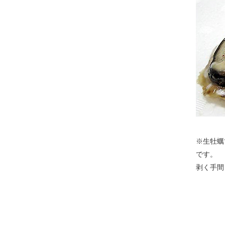
※生牡蠣
です。
剥く手間