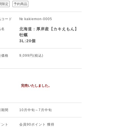
間限定
予約商品
品コード
№ kakiemon-0005
北海道：厚岸産【カキえもん】
品名
牡蠣
3L:20個
売価格
9,099円(税込)
完売いたしました。
荷期間
10月中旬～7月中旬
イント
会員90ポイント 獲得