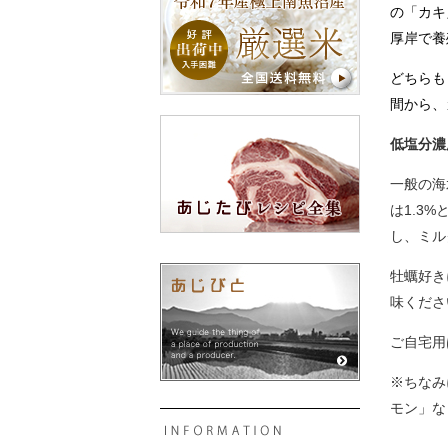
の「カキ
厚岸で養
どちらも
間から、
低塩分濃
一般の海
は1.3
し、ミル
牡蠣好き
味くださ
ご自宅用
※ちなみ
モン」な