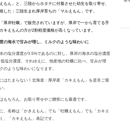
備
えもん」と、三陸からホタテに付着させた幼生を取り寄せ、
殖した：三陸生まれ厚岸育ちの「マルえもん」です。
「厚岸牡蠣」で販売されていますが、厚岸で一から育てる手
カキえもんの方が2割程度価格が高くなっています。
度の海水で甘みが増し、ミルクのような味わいに
水の塩分濃度が3.5%であるのに対し、厚岸の海水の塩分濃度
%と低塩分濃度。それゆえに、他産地の牡蠣に比べ、甘みが増
クのような味わいになります。
にはたまらない！北海道：厚岸産「カキえもん」を是非ご賞
い。
はもちろん、お取り寄せやご贈答にも最適です。
に、名称は「かきえもん」でも「牡蠣えもん」でも「カキエ
く、「カキえもん」表記です。