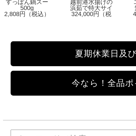
すっぽん鍋スー
越前港水揚げの
500g
プ
浜茹で特大サイ
「極（きわ
2,808円（税込）
ズ （1.5kgUP）
324,000円（税
み）」
越前タグ＋極タ
込）
グ付
夏期休業日及
今なら！全品ポ