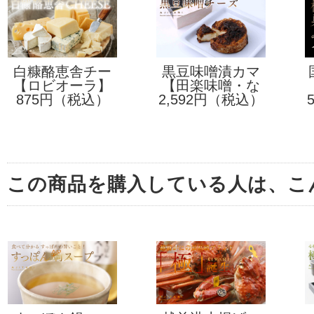
白糠酪恵舎チー
黒豆味噌漬カマ
【ロビオーラ】
ズ
ンベールチーズ
【田楽味噌・な
875円（税込）
2,592円（税込）
んばん味噌】
セット
この商品を購入している人は、こ