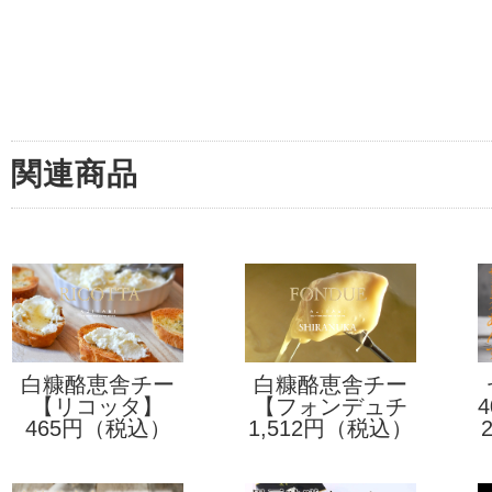
関連商品
白糠酪恵舎チー
白糠酪恵舎チー
【リコッタ】
ズ
【フォンデュチ
ズ
465円（税込）
1,512円（税込）
ーズ】