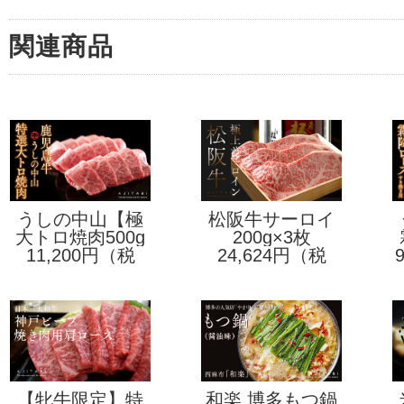
関連商品
うしの中山【極
松阪牛サーロイ
大トロ焼肉500g
上】鹿児島牛
ンステーキ
200g×3枚
11,200円（税
24,624円（税
込）
込）
【牝牛限定】特
和楽 博多もつ鍋