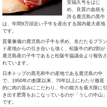
安福久号をはじ
め、良質の血統を
誇る鹿児島の黒牛
は、年間9万頭近い子牛を産出する国内最大産地
です。
質量兼備の鹿児島の子牛を求め、名だたるブラ
ド産地からの引き合いも強く、松阪牛の約2割が
鹿児島産の子牛であると松阪牛協議会より報告
れています。
日本トップの黒毛和牛の産地である鹿児島の中
で、1950年の創業以来、70年以上にわたり徹底
的に肉の旨みにこだわり、牛の能力を最大限に
き出す肥育をおこなっているのが「うしの中山
です。