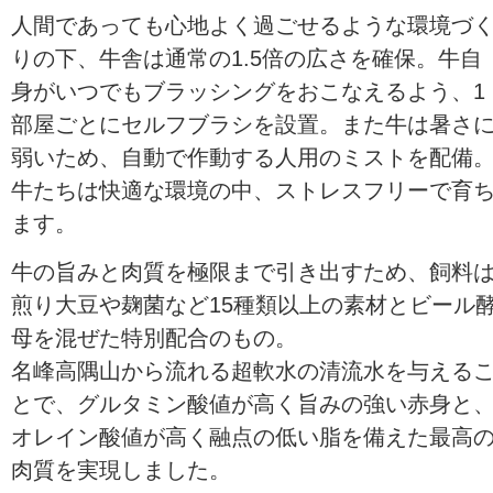
人間であっても心地よく過ごせるような環境づ
りの下、牛舎は通常の1.5倍の広さを確保。牛自
身がいつでもブラッシングをおこなえるよう、1
部屋ごとにセルフブラシを設置。また牛は暑さ
弱いため、自動で作動する人用のミストを配備
牛たちは快適な環境の中、ストレスフリーで育
ます。
牛の旨みと肉質を極限まで引き出すため、飼料
煎り大豆や麹菌など15種類以上の素材とビール
母を混ぜた特別配合のもの。
名峰高隅山から流れる超軟水の清流水を与える
とで、グルタミン酸値が高く旨みの強い赤身と
オレイン酸値が高く融点の低い脂を備えた最高
肉質を実現しました。