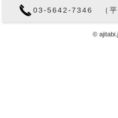
03-5642-7346 （
© ajitabi.