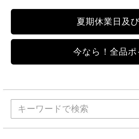
夏期休業日及
今なら！全品ポ