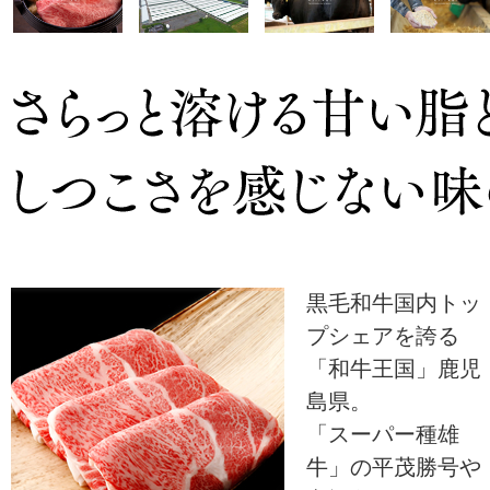
黒毛和牛国内トッ
プシェアを誇る
「和牛王国」鹿児
島県。
「スーパー種雄
牛」の平茂勝号や