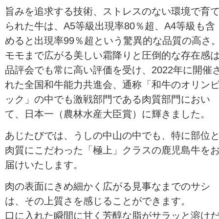
旨みを追求する技術、ストレスのない環境で育
られた牛は、A5等級出現率80％超、A4等級も含
めると出現率99％超という驚異的な品質の高さ
モモまで広がる美しい霜降りと圧倒的な存在感
品評会でも常に高い評価を受け、2022年に開催
れた全国和牛能力共進会、通称「和牛のオリン
ック」の中でも激戦部門である肉質部門におい
て、日本一（農林水産大臣賞）に輝きました。
あじたびでは、うしの中山の中でも、特に部位
肉質にこだわった「極上」クラスの鹿児島牛を
届けいたします。
肉の表面にきめ細かく広がる見事なまでのサシ
は、その上質さを感じることができます。
口に入れた瞬間に甘く芳醇な脂がサラッと溶け