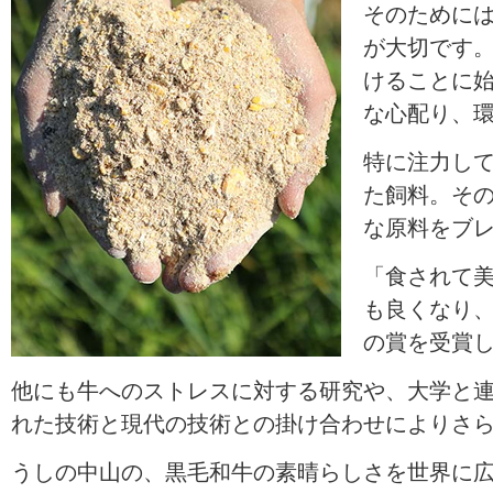
そのために
が大切です
けることに
な心配り、
特に注力し
た飼料。そ
な原料をブ
「食されて
も良くなり
の賞を受賞
他にも牛へのストレスに対する研究や、大学と
れた技術と現代の技術との掛け合わせによりさ
うしの中山の、黒毛和牛の素晴らしさを世界に