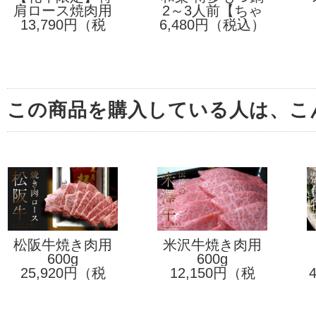
肩ロース焼肉用
選神戸ビーフ
2～3人前【ちゃ
【醤油味】
13,790円（税
500g
6,480円（税込）
んぽん麺付】
込）
この商品を購入している人は、こ
松阪牛焼き肉用
米沢牛焼き肉用
ロース
600g
特上カルビ
600g
25,920円（税
12,150円（税
込）
込）