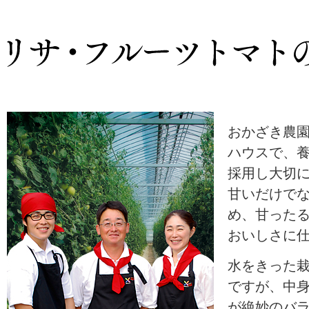
おかざき農
ハウスで、
採用し大切
甘いだけで
め、甘った
おいしさに
水をきった
ですが、中
が絶妙のバ