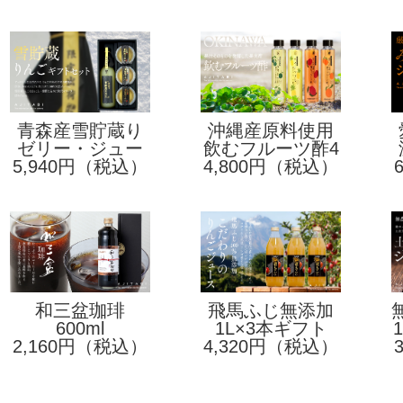
青森産雪貯蔵り
沖縄産原料使用
んごデザートセ
ゼリー・ジュー
飲むフルーツ酢4
5,940円（税込）
ス詰め合わせ
ット
4,800円（税込）
本セット
和三盆珈琲
飛馬ふじ無添加
600ml
りんごジュース
1L×3本ギフト
2,160円（税込）
4,320円（税込）