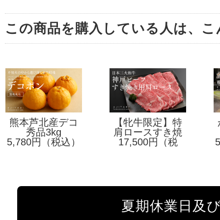
この商品を購入している人は、こ
熊本芦北産デコ
【牝牛限定】特
ポン【露地栽
秀品3kg
肩ロースすき焼
選神戸ビーフ
5,780円（税込）
培】
17,500円（税
き用500g
込）
夏期休業日及