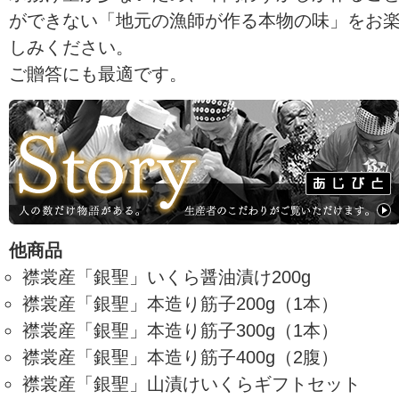
ができない「地元の漁師が作る本物の味」をお
しみください。
ご贈答にも最適です。
他商品
襟裳産「銀聖」いくら醤油漬け200g
襟裳産「銀聖」本造り筋子200g（1本）
襟裳産「銀聖」本造り筋子300g（1本）
襟裳産「銀聖」本造り筋子400g（2腹）
襟裳産「銀聖」山漬けいくらギフトセット