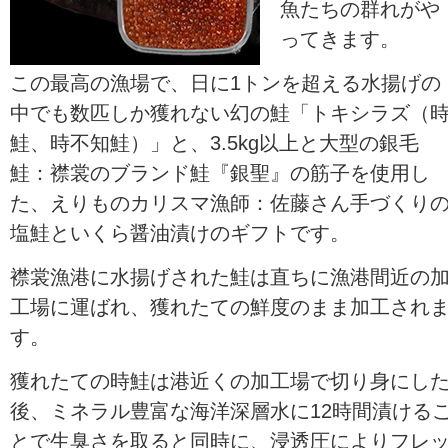
魚たちの群れがや
ってきます。
この最高の漁場で、日に1トンを超える水揚げの
中でも数匹しか獲れない幻の鮭「トキシラズ（
鮭、時不知鮭）」と、3.5kg以上と大型の銀毛
鮭：襟裳のブランド鮭『銀聖』の筋子を使用し
た、えりものカリスマ漁師：佐藤さん手づくり
塩鮭といくら醤油漬けのギフトです。
襟裳漁港に水揚げされた鮭は直ちに漁港間近の
工場に運ばれ、獲れたての鮮度のまま加工され
す。
獲れたての時鮭は港近くの加工場で切り身にし
後、ミネラル豊富な海洋深層水に12時間漬ける
とで生臭さを取ると同時に、浸透圧によりフレ