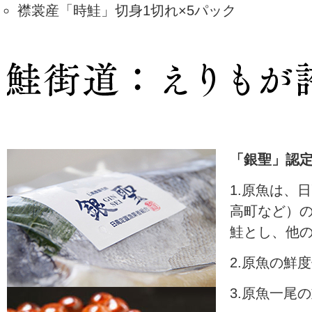
襟裳産「時鮭」切身1切れ×5パック
「銀聖」認
1.原魚は、
高町など）
鮭とし、他
2.原魚の鮮
3.原魚一尾の