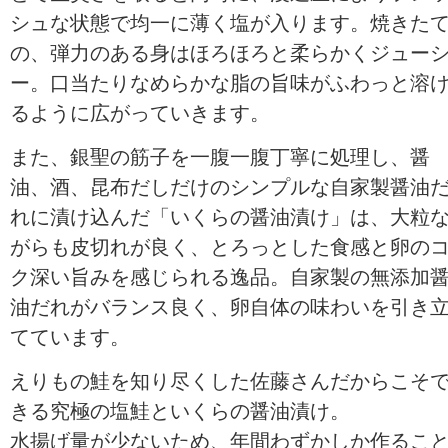
シュな状態で均一に薄く塩が入ります。焼きた
の、弾力のある身はほろほろと柔らかくジュー
ー。口当たりなめらかな脂の旨味がふわっと溶
るように広がっていきます。
また、銀聖の筋子を一腹一腹丁寧に処理し、醤
油、酒、昆布だしだけのシンプルな自家製醤油
れに漬け込んだ「いくらの醤油漬け」は、大粒
がらも皮切れが良く、とろっとした食感と卵の
ク深い旨みを感じられる逸品。自家製の無添加
油だれがバランス良く、卵自体の味わいを引き
てています。
えりもの鮭を知り尽くした佐藤さんだからこそ
きる究極の塩鮭といくらの醤油漬け。
水揚げ量が少ないため、年間わずかしか作るこ