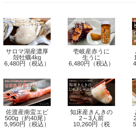
サロマ湖産濃厚
壱岐産赤うに
殻牡蠣4kg
二年牡蠣
生うに
6,480円（税込）
6,480円（税込）
佐渡産南蛮エビ
知床産きんきの
500g（約40尾）
（甘エビ）
しゃぶしゃぶ鍋
2～3人前
5,950円（税込）
10,260円（税
込）