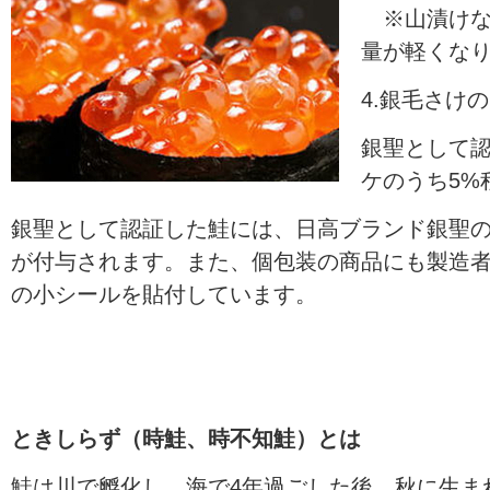
※山漬けな
量が軽くな
4.銀毛さけ
銀聖として
ケのうち5%
銀聖として認証した鮭には、日高ブランド銀聖
が付与されます。また、個包装の商品にも製造
の小シールを貼付しています。
ときしらず（時鮭、時不知鮭）とは
鮭は川で孵化し、海で4年過ごした後、秋に生ま