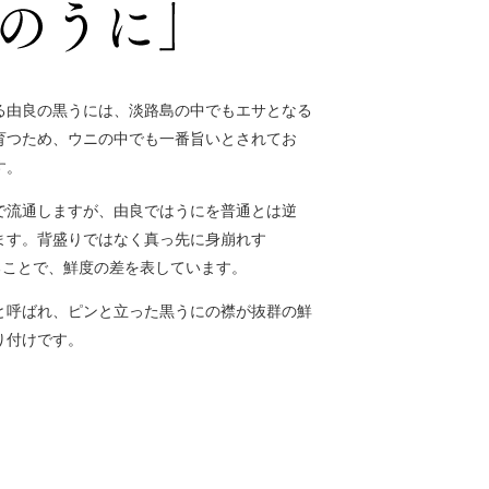
る由良の黒うには、淡路島の中でもエサとなる
育つため、ウニの中でも一番旨いとされてお
す。
で流通しますが、由良ではうにを普通とは逆
ます。背盛りではなく真っ先に身崩れす
ることで、鮮度の差を表しています。
と呼ばれ、ピンと立った黒うにの襟が抜群の鮮
り付けです。