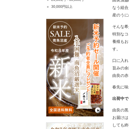
由良漁協
30,000円以上
なう組合
産のうに
そんな希
特別なコ
養殖もお
す。
口に入れ
旨みの余
由良の赤
春先に味
出荷中で
由良の黒
お届けは
しても終