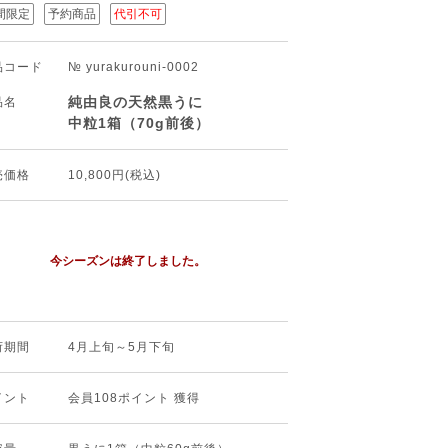
間限定
予約商品
代引不可
品コード
№ yurakurouni-0002
純由良の天然黒うに
品名
中粒1箱（70g前後）
売価格
10,800円(税込)
今シーズンは終了しました。
荷期間
4月上旬～5月下旬
イント
会員108ポイント 獲得