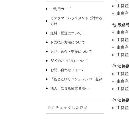
由良産
ご利用ガイド
由良産
カスタマーハラスメントに対する
方針
他 淡路
由良産
送料・配送について
由良産
お支払い方法について
由良産
返品・返金・交換について
由良産
FAXでのご注文について
他 淡路
お問い合わせフォーム
由良産
「あじたびサロン」メンバー登録
由良産
法人・飲食店経営者様へ
由良産
他 淡路
由良産