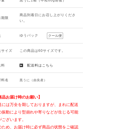
容量
黒うに1箱（中粒60g前後）
商品到着日にお召し上がりくださ
味期限
い。
ゆうパック
送
クール便
送サイズ
この商品は60サイズです。
送料
配送料はこちら
材料名
黒うに（由良産）
商品お届け時のお願い】
送には万全を期しておりますが、まれに配送
の振動により型崩れや寄りなどが生じる可能
がございます。
のため、お届け時に必ず商品の状態をご確認