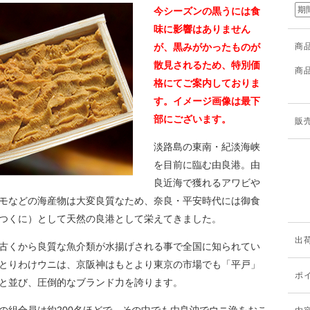
期
今シーズンの黒うには食
味に影響はありません
が、黒みがかったものが
商
散見されるため、特別価
商
格にてご案内しておりま
す。イメージ画像は最下
部にございます。
販
淡路島の東南・紀淡海峡
を目前に臨む由良港。由
良近海で獲れるアワビや
モなどの海産物は大変良質なため、奈良・平安時代には御食
つくに）として天然の良港として栄えてきました。
出
古くから良質な魚介類が水揚げされる事で全国に知られてい
とりわけウニは、京阪神はもとより東京の市場でも「平戸」
ポ
と並び、圧倒的なブランド力を誇ります。