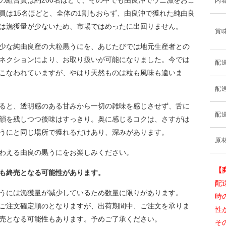
の組合員は約200名ほどで、その中でも由良沖でウニ漁をおこ
内
員は15名ほどと、全体の1割もおらず、由良沖で獲れた純由良
は漁獲量が少ないため、市場ではめったに出回りません。
賞
少な純由良産の大粒黒うにを、あじたびでは地元生産者との
ネクションにより、お取り扱いが可能になりました。今では
配
こなわれていますが、やはり天然ものは粒も風味も違いま
配
ると、透明感のある甘みから一切の雑味を感じさせず、舌に
配
韻を残しつつ後味はすっきり。奥に感じるコクは、さすがは
うにと同じ場所で獲れるだけあり、深みがあります。
原
わえる由良の黒うにをお楽しみください。
【
も終売となる可能性があります。
配
うには漁獲量が減少しているため数量に限りがあります。
時
ご注文確定順のとなりますが、出荷期間中、ご注文を承りま
性
売となる可能性もあります。予めご了承ください。
そ