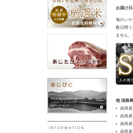
お届け日
海のシケ
数日間う
ません。
他 淡路
由良産
由良産
由良産
由良産