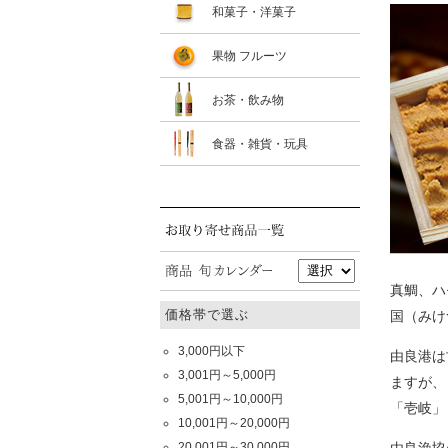
和菓子・洋菓子
果物 フルーツ
お茶・飲み物
食器・雑貨・玩具
真鯛、ハ
価格帯で選ぶ
国（みけ
3,000円以下
由良港は
3,001円～5,000円
ますが、
5,001円～10,000円
「壱岐」
10,001円～20,000円
20,001円～30,000円