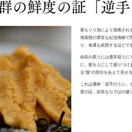
素もぐり漁により漁獲され
海藻類の豊富な紀淡海峡で
り、食通も絶賛するほどで
由良の黒うには通常箱うに
に、腹を上にして盛りつけ
る“腹”の部分をあえて見せ
これは通称「逆手のうに」
度の証。由良ならではの盛