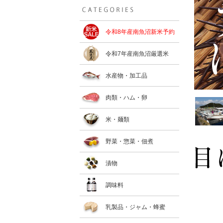
令和8年産南魚沼新米予約
令和7年産南魚沼厳選米
水産物・加工品
肉類・ハム・卵
米・麺類
野菜・惣菜・佃煮
漬物
調味料
乳製品・ジャム・蜂蜜